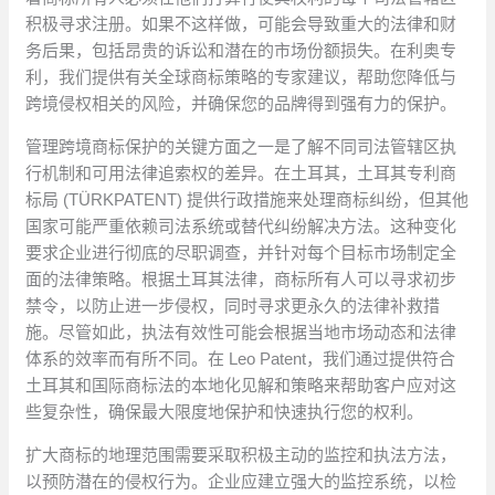
积极寻求注册。如果不这样做，可能会导致重大的法律和财
务后果，包括昂贵的诉讼和潜在的市场份额损失。在利奥专
利，我们提供有关全球商标策略的专家建议，帮助您降低与
跨境侵权相关的风险，并确保您的品牌得到强有力的保护。
管理跨境商标保护的关键方面之一是了解不同司法管辖区执
行机制和可用法律追索权的差异。在土耳其，土耳其专利商
标局 (TÜRKPATENT) 提供行政措施来处理商标纠纷，但其他
国家可能严重依赖司法系统或替代纠纷解决方法。这种变化
要求企业进行彻底的尽职调查，并针对每个目标市场制定全
面的法律策略。根据土耳其法律，商标所有人可以寻求初步
禁令，以防止进一步侵权，同时寻求更永久的法律补救措
施。尽管如此，执法有效性可能会根据当地市场动态和法律
体系的效率而有所不同。在 Leo Patent，我们通过提供符合
土耳其和国际商标法的本地化见解和策略来帮助客户应对这
些复杂性，确保最大限度地保护和快速执行您的权利。
扩大商标的地理范围需要采取积极主动的监控和执法方法，
以预防潜在的侵权行为。企业应建立强大的监控系统，以检