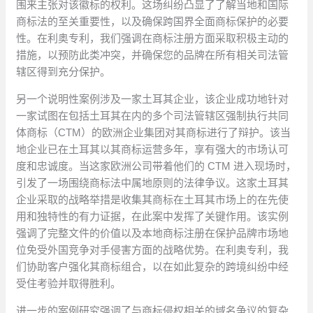
围来主张对该徽标的权利。这场纠纷凸显了了解当地和国际
商标法的至关重要性，以及确保跨国界全面商标保护的必要
性。在利奥专利，我们强调在商标注册方面采取积极主动的
措施，以预防此类冲突，并确保您的品牌在所有相关司法管
辖区得到充分保护。
另一个说明性案例涉及一家土耳其企业，该企业成功地针对
一家试图在包括土耳其在内的多个司法管辖区强制执行共同
体商标（CTM）的欧洲企业集团对其商标进行了辩护。该当
地企业已在土耳其以其商标运营多年，享有强大的市场认可
度和忠诚度。当这家欧洲公司带着他们的 CTM 进入现场时，
引发了一场围绕商标法中属地原则的法律争议。这家土耳其
企业采取的战略举措是收集其商标在土耳其市场上的在先使
用和独特性的有力证据，在此案中发挥了关键作用。该实例
强调了完整文件的价值以及本地商标注册在保护品牌市场地
位免受外国竞争对手侵害方面的战略优势。在利奥专利，我
们协助客户强化其商标组合，以在如此复杂的跨境纠纷中经
受住考验并取得胜利。
进一步的案例研究强调了与商标侵权相关的域名争议的复杂