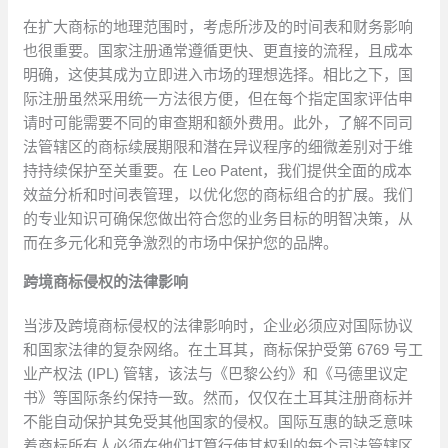
在扩大商标的地理范围时，考虑所涉及的时间表和财务影响
也很重要。国家注册通常遵循更快、更直接的流程，且成本
明确，这使其成为立即进入市场的理想选择。相比之下，国
际注册虽然采用统一方法很方便，但在每个指定国家评估申
请时可能需要不同的审查期和额外费用。此外，了解不同司
法管辖区的商标续展期限和潜在异议程序的细微差别对于维
持持续保护至关重要。在 Leo Patent，我们提供全面的成本
效益分析和时间表管理，以优化您的商标组合的扩展。我们
的专业知识可确保您做出符合您的业务目标的明智决策，从
而在多元化和竞争激烈的市场中保护您的品牌。
跨境商标侵权的法律影响
当涉及跨境商标侵权的法律影响时，企业必须应对国际协议
和国家法律的复杂网络。在土耳其，商标保护受第 6769 号工
业产权法 (IPL) 管辖，该法与《巴黎公约》和《马德里议定
书》等国际条约保持一致。然而，仅仅在土耳其注册商标并
不能自动保护其免受其他国家的侵权。国际互惠的缺乏意味
着商标所有人必须在他们打算行使其权利的每个司法管辖区