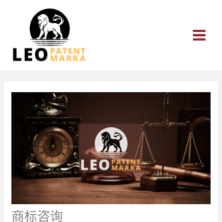
跳
至
内
容
商标咨询